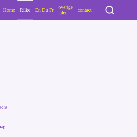
overige
Home
Rilke
En Du Fr
contact
talen
zens
mag