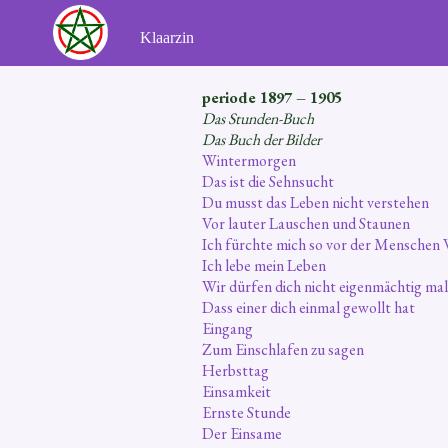
Ga
naar
Klaarzin
de
inhoud
periode 1897 – 1905
Das Stunden-Buch
Das Buch der Bilder
Wintermorgen
Das ist die Sehnsucht
Du musst das Leben nicht verstehen
Vor lauter Lauschen und Staunen
Ich fürchte mich so vor der Menschen
Ich lebe mein Leben
Wir dürfen dich nicht eigenmächtig ma
Dass einer dich einmal gewollt hat
Eingang
Zum Einschlafen zu sagen
Herbsttag
Einsamkeit
Ernste Stunde
Der Einsame