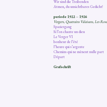
Wir sind die Treibenden
Atmen, du unsichtbares Gedicht!
periode 1922 – 1926
Vergers, Quatrains Valaisans, Les Rose
Spaziergang
Si l’on chante un dieu
Le Verger VI
bonheur de l’été
l’heure qui s’argente
Chemins qui ne mènent nulle part
Départ
Grafschrift