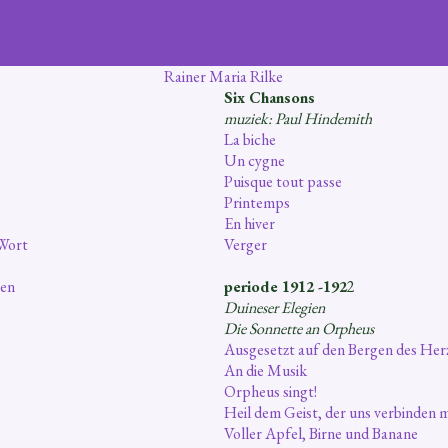
Rainer Maria Rilke
Six Chansons
muziek: Paul Hindemith
La biche
Un cygne
Puisque tout passe
Printemps
En hiver
 Wort
Verger
len
periode 1912 -192
2
Duineser Elegien
Die Sonnette an Orpheus
Ausgesetzt auf den Bergen des Her
An die Musik
Orpheus singt!
Heil dem Geist, der uns verbinden 
Voller Apfel, Birne und Banane