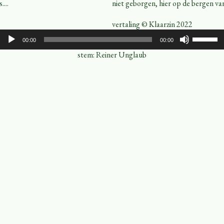
...
niet geborgen, hier op de bergen van 
vertaling © Klaarzin 2022
Audiospeler
Gebruik
00:00
00:00
Omhoog
pijltoets
stem: Reiner Unglaub
om
het
volume
te
verhoge
of
te
verlagen