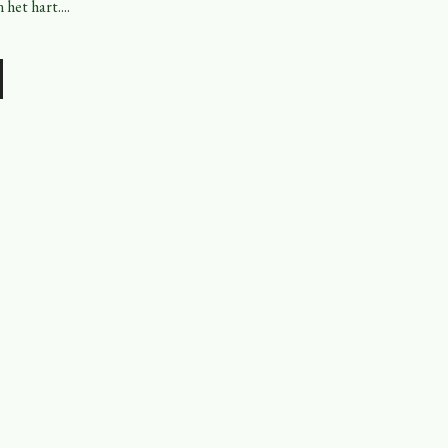
het hart....
/Omlaag
en
n
.