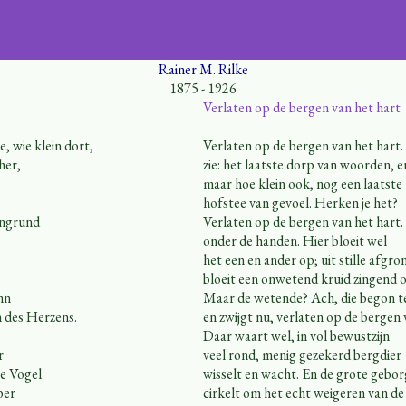
Rainer M. Rilke
1875 - 1926
Verlaten op de bergen van het hart
, wie klein dort,
Verlaten op de bergen van het hart. 
her,
zie: het laatste dorp van woorden, e
maar hoe klein ook, nog een laatste
hofstee van gevoel. Herken je het?
ingrund
Verlaten op de bergen van het hart
onder de handen. Hier bloeit wel
het een en ander op; uit stille afgro
bloeit een onwetend kruid zingend
nn
Maar de wetende? Ach, die begon t
n des Herzens.
en zwijgt nu, verlaten op de bergen 
Daar waart wel, in vol bewustzijn
r
veel rond, menig gezekerd bergdier
e Vogel
wisselt en wacht. En de grote gebo
ber
cirkelt om het echt weigeren van de