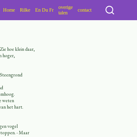
overige
Home
Rilke
En Du Fr
contact
talen
Zie hoe klein daar,
n hoger,
. Steengrond
nd
 omhoog.
e weten
van het hart.
rgen vogel
 toppen. - Maar