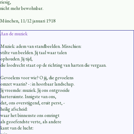
riesig,
nicht mehr bewohnbar.
München, 11/12 januari 1918
Aan de muziek
Muziek: adem van standbeelden. Misschien:
stilte van beelden. Jij taal waar talen
ophouden. Jij tijd,
die loodrecht staat op de richting van harten die vergaan.
Gevoelens voor wie? O jij, die gevoelens
omzet waarin? - : in hoorbaar landschap.
Jij vreemde: muziek. Jij ons ontgroeide
harteruimte. Innigste van ons,
dat, ons overstijgend, eruit perst, -
heilig afscheid:
waar het binnenste ons omringt
als geoefendste verte, als andere
kant van de lucht: