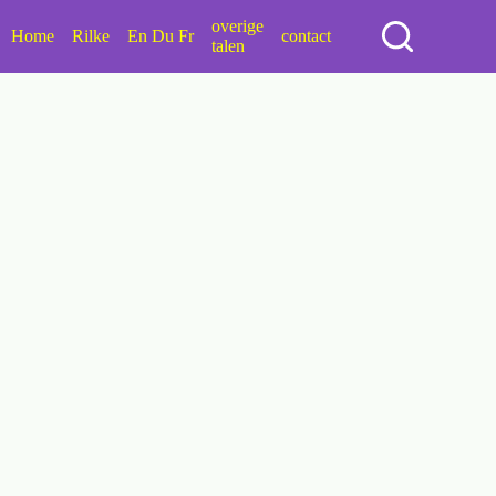
overige
Home
Rilke
En Du Fr
contact
talen