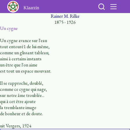
Ga
naar
Klaarzin
de
Rainer M. Rilke
inhoud
1875 - 1926
Un cygne
Un cygne avance sur l'eau
tout entouré1 de lui-même,
comme un glissant tableau;
ainsi à certains instants
un être que l'on aime
est tout un espace mouvant.
Il se rapproche, doublé,
comme ce cygne qui nage,
sur notre âme troublée...
qui à cet être ajoute
la tremblante image
de bonheur et de doute.
uit Vergers, 1924