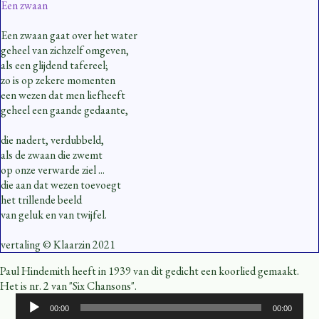
Een zwaan
Een zwaan gaat over het water
geheel van zichzelf omgeven,
als een glijdend tafereel;
zo is op zekere momenten
een wezen dat men liefheeft
geheel een gaande gedaante,
die nadert, verdubbeld,
als de zwaan die zwemt
op onze verwarde ziel ...
die aan dat wezen toevoegt
het trillende beeld
van geluk en van twijfel.
vertaling © Klaarzin 2021
Paul Hindemith heeft in 1939 van dit gedicht een koorlied gemaakt.
Het is nr. 2 van "Six Chansons".
Audiospeler
00:00
00:00