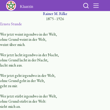
Ga
naar
Klaarzin
de
Rainer M. Rilke
inhoud
1875 - 1926
Ernste Stunde
Wer jetzt weint irgendwo in der Welt,
ohne Grund weint in der Welt,
weint über mich.
Wer jetzt lacht irgendwo in der Nacht,
ohne Grund lacht in der Nacht,
lacht mich aus.
Wer jetzt geht irgendwo in der Welt,
ohne Grund geht in der Welt,
geht zu mir.
Wer jetzt stirbt irgendwo in der Welt,
ohne Grund stirbt in der Welt:
sieht mich an.