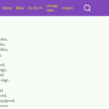
overige
Home
Rilke
En Du Fr
contact
talen
aden,
ikt,
elden,
g,
end,
ijgt,
end
tijgt...
n)
pend,
egrijpend,
erren.