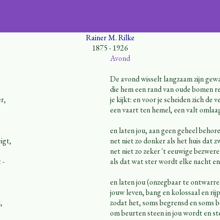
Rainer M. Rilke
1875 - 1926
Avond
De avond wisselt langzaam zijn gew
die hem een rand van oude bomen re
er,
je kijkt: en voor je scheiden zich de v
een vaart ten hemel, een valt omlaa
en laten jou, aan geen geheel behor
igt,
net niet zo donker als het huis dat zw
net niet zo zeker 't eeuwige bezwer
 -
als dat wat ster wordt elke nacht en s
en laten jou (onzegbaar te ontwarre
jouw leven, bang en kolossaal en rij
,
zodat het, soms begrensd en soms b
om beurten steen in jou wordt en st