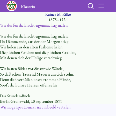
Ga
naar
Klaarzin
de
Rainer M. Rilke
inhoud
1875 - 1926
Wir dürfen dich nicht eigenmächtig malen
Wir dürfen dich nicht eigenmächtig malen,
Du Dämmernde, aus der der Morgen stieg.
Wir holen aus den alten Farbenschalen
Die gleichen Strichen und die gleichen Strahlen,
Mit denen dich der Heilige verschwieg.
Wir bauen Bilder vor dir auf wie Wände;
So daß schon Tausend Mauern um dich stehn.
Denn dich verhüllen unsre frommen Hände,
Sooft dich unsre Herzen offen sehn.
Das Stunden-Buch
Berlin-Grunewald, 20 september 1899
Wij mogen jou zomaar niet in beeld vertalen